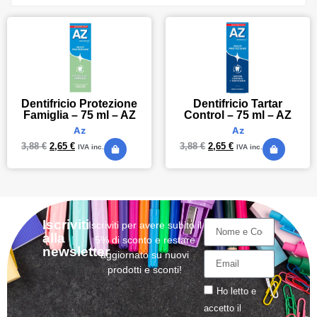
Dentifricio Protezione
Dentifricio Tartar
Famiglia – 75 ml – AZ
Control – 75 ml – AZ
Az
Az
3,88
€
2,65
€
3,88
€
2,65
€
IVA inc.
IVA inc.
Iscriviti
Iscriviti per avere subito il
alla
5% di sconto e restare
newsletter
aggiornato su nuovi
prodotti e sconti!
Ho letto e
accetto il