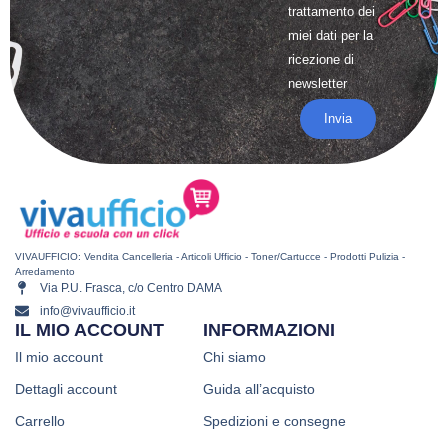
trattamento
dei
miei dati per la
ricezione di
newsletter
Invia
VIVAUFFICIO: Vendita Cancelleria - Articoli Ufficio - Toner/Cartucce - Prodotti Pulizia -
Arredamento
Via P.U. Frasca, c/o Centro DAMA
info@vivaufficio.it
IL MIO ACCOUNT
INFORMAZIONI
Il mio account
Chi siamo
Dettagli account
Guida all’acquisto
Carrello
Spedizioni e consegne