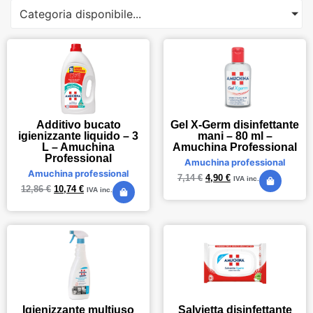
Categoria disponibile...
Gel X-Germ disinfettante
Additivo bucato
mani – 80 ml –
igienizzante liquido – 3
Amuchina Professional
L – Amuchina
Professional
Amuchina professional
Amuchina professional
7,14
€
4,90
€
IVA inc.
12,86
€
10,74
€
IVA inc.
Igienizzante multiuso
Salvietta disinfettante