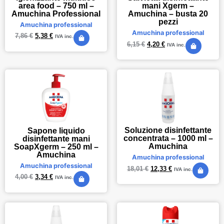
area food – 750 ml –
mani Xgerm –
Amuchina Professional
Amuchina – busta 20
pezzi
Amuchina professional
Amuchina professional
7,86
€
5,38
€
IVA inc.
6,15
€
4,20
€
IVA inc.
Soluzione disinfettante
Sapone liquido
concentrata – 1000 ml –
disinfettante mani
Amuchina
SoapXgerm – 250 ml –
Amuchina
Amuchina professional
Amuchina professional
18,01
€
12,33
€
IVA inc.
4,00
€
3,34
€
IVA inc.