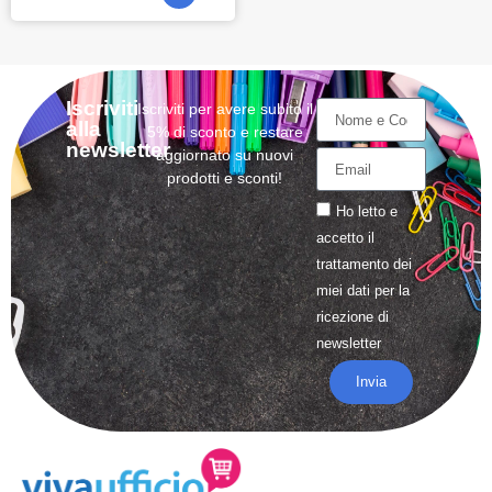
Iscriviti
Iscriviti per avere subito il
alla
5% di sconto e restare
newsletter
aggiornato su nuovi
prodotti e sconti!
Ho letto e
accetto il
trattamento
dei
miei dati per la
ricezione di
newsletter
Invia