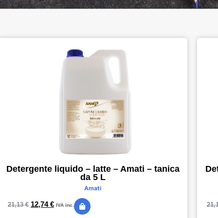
Detergente liquido – latte – Amati – tanica
Det
da 5 L
Amati
12,74
€
21,13
€
21,
IVA inc.