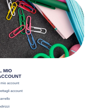
IL MIO
ACCOUNT
l mio account
ettagli account
arrello
ndirizzi