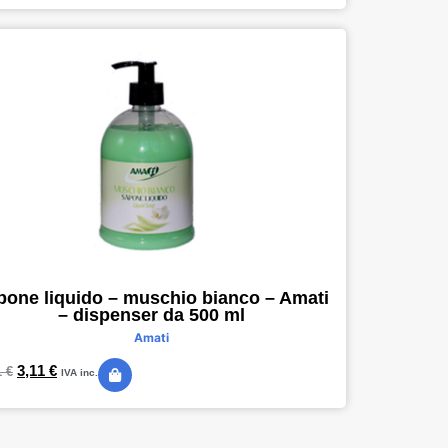
pone liquido – muschio bianco – Amati
– dispenser da 500 ml
Amati
3,11
€
1
€
IVA inc.