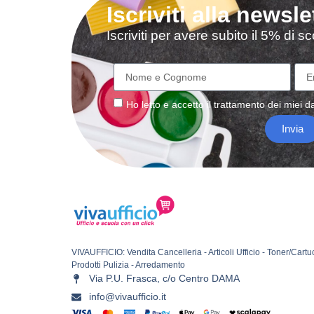
Iscriviti alla newsle
Iscriviti per avere subito il 5% di 
Ho letto e accetto il
trattamento
dei miei da
Invia
VIVAUFFICIO: Vendita Cancelleria - Articoli Ufficio - Toner/Cartu
Prodotti Pulizia - Arredamento
Via P.U. Frasca, c/o Centro DAMA
info@vivaufficio.it