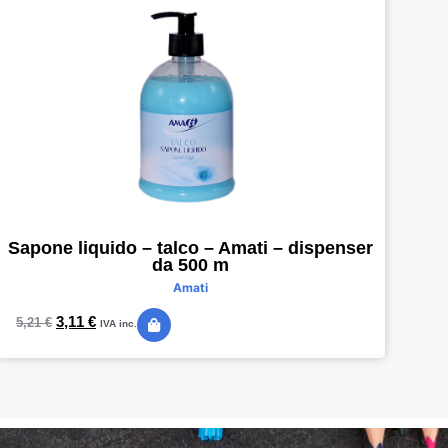
Sapone liquido – talco – Amati – dispenser
da 500 m
Amati
3,11
€
5,21
€
IVA inc.