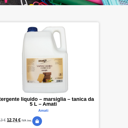
ergente liquido – marsiglia – tanica da
5 L – Amati
Amati
12,74
€
13
€
IVA inc.