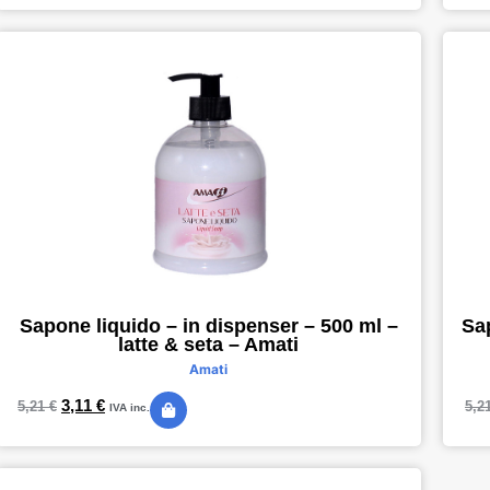
Sapone liquido – in dispenser – 500 ml –
Sa
latte & seta – Amati
Amati
3,11
€
5,21
€
5,2
IVA inc.