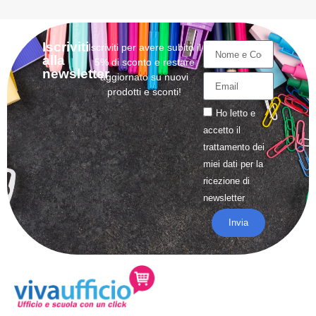
Iscriviti
Iscriviti per avere subito il
alla
5% di sconto e restare
newsletter
aggiornato su nuovi
prodotti e sconti!
Ho letto e
accetto il
trattamento
dei
miei dati per la
ricezione di
newsletter
Invia