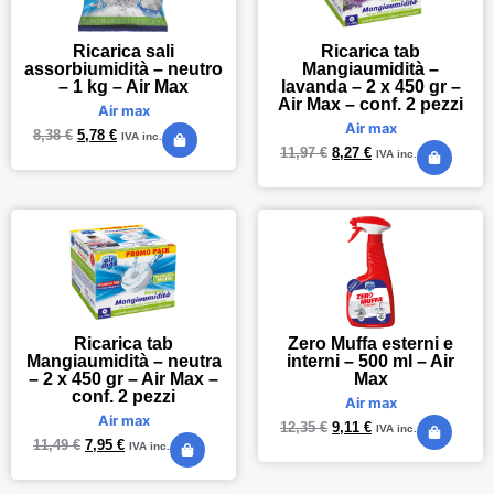
Ricarica sali
Ricarica tab
assorbiumidità – neutro
Mangiaumidità –
– 1 kg – Air Max
lavanda – 2 x 450 gr –
Air Max – conf. 2 pezzi
Air max
Air max
8,38
€
5,78
€
IVA inc.
11,97
€
8,27
€
IVA inc.
Ricarica tab
Zero Muffa esterni e
Mangiaumidità – neutra
interni – 500 ml – Air
– 2 x 450 gr – Air Max –
Max
conf. 2 pezzi
Air max
Air max
12,35
€
9,11
€
IVA inc.
11,49
€
7,95
€
IVA inc.