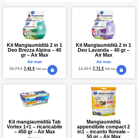
Kit Mangiaumidità 2 in 1
Kit Mangiaumidità 2 in 1
Deo Brezza Alpina – 40
Deo Lavanda – 40 gr –
gr – Air Max
Air Max
Air max
Air max
10,74
€
7,41
€
11,16
€
7,71
€
IVA inc.
IVA inc.
Kit mangiaumidità Tab
Mangiaumidità
Vortex 1+1 – ricaricabile
appendibile compact 2
– 450 gr – Air Max
in1 – incanto floreale –
50 gr – Air Max