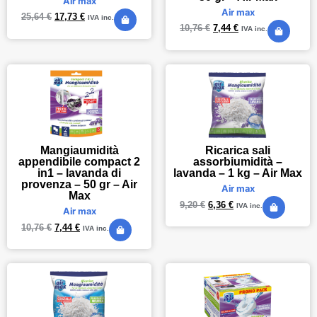
Air max
Air max
25,64
€
17,73
€
IVA inc.
10,76
€
7,44
€
IVA inc.
Mangiaumidità
Ricarica sali
appendibile compact 2
assorbiumidità –
in1 – lavanda di
lavanda – 1 kg – Air Max
provenza – 50 gr – Air
Air max
Max
9,20
€
6,36
€
IVA inc.
Air max
10,76
€
7,44
€
IVA inc.