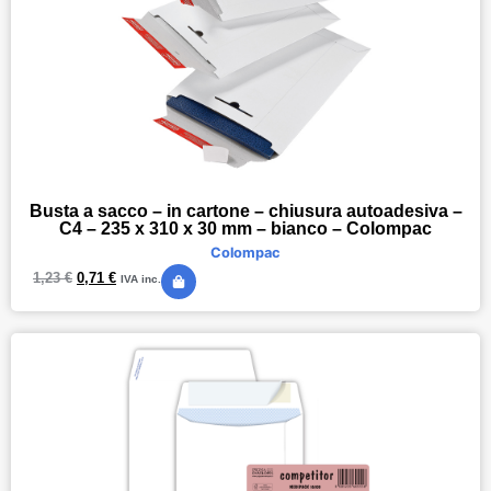
Busta a sacco – in cartone – chiusura autoadesiva –
C4 – 235 x 310 x 30 mm – bianco – Colompac
Colompac
1,23
€
0,71
€
IVA inc.