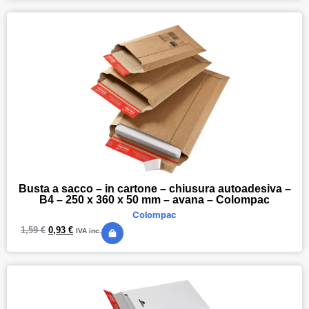
Busta a sacco – in cartone – chiusura autoadesiva –
B4 – 250 x 360 x 50 mm – avana – Colompac
Colompac
1,59
€
0,93
€
IVA inc.