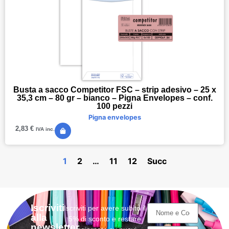
Busta a sacco Competitor FSC – strip adesivo – 25 x
35,3 cm – 80 gr – bianco – Pigna Envelopes – conf.
100 pezzi
Pigna envelopes
2,83
€
IVA inc.
1
2
…
11
12
Succ
Iscriviti
Iscriviti per avere subito il
alla
5% di sconto e restare
newsletter