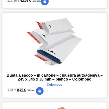
113,16
€
62,09
€
IVA inc.
Busta a sacco – in cartone – chiusura autoadesiva –
245 x 345 x 30 mm – bianco – Colompac
Colompac
1,31
€
0,76
€
IVA inc.