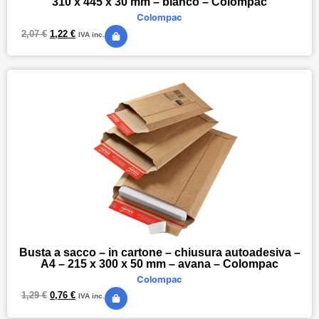
310 x 445 x 30 mm – bianco – Colompac
Colompac
2,07
€
1,22
€
IVA inc.
Busta a sacco – in cartone – chiusura autoadesiva –
A4 – 215 x 300 x 50 mm – avana – Colompac
Colompac
1,29
€
0,76
€
IVA inc.