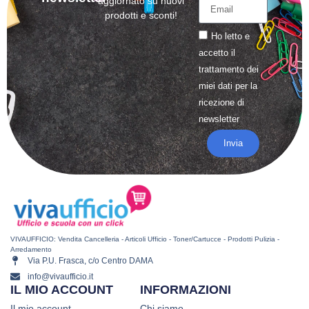
aggiornato su nuovi
prodotti e sconti!
Ho letto e
accetto il
trattamento
dei
miei dati per la
ricezione di
newsletter
Invia
VIVAUFFICIO: Vendita Cancelleria - Articoli Ufficio - Toner/Cartucce - Prodotti Pulizia -
Arredamento
Via P.U. Frasca, c/o Centro DAMA
info@vivaufficio.it
IL MIO ACCOUNT
INFORMAZIONI
Il mio account
Chi siamo