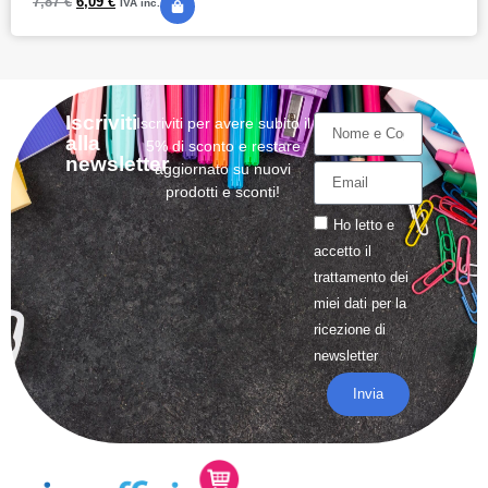
7,87
€
6,09
€
IVA inc.
Iscriviti
Iscriviti per avere subito il
alla
5% di sconto e restare
newsletter
aggiornato su nuovi
prodotti e sconti!
Ho letto e
accetto il
trattamento
dei
miei dati per la
ricezione di
newsletter
Invia