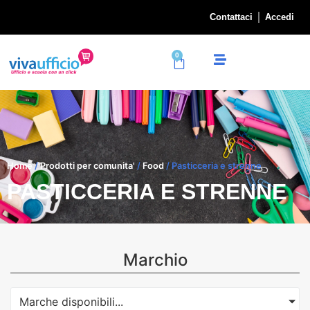
Contattaci
Accedi
0
Home
/
Prodotti per comunita'
/
Food
/ Pasticceria e strenne
PASTICCERIA E STRENNE
Marchio
Marche disponibili...