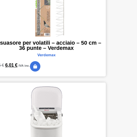
suasore per volatili – acciaio – 50 cm –
36 punte – Verdemax
Verdemax
6,01
€
5
€
IVA inc.