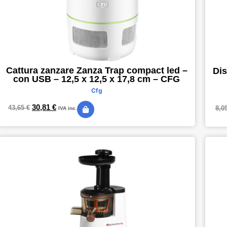
Cattura zanzare Zanza Trap compact led –
Dis
con USB – 12,5 x 12,5 x 17,8 cm – CFG
Cfg
30,81
€
43,65
€
8,0
IVA inc.