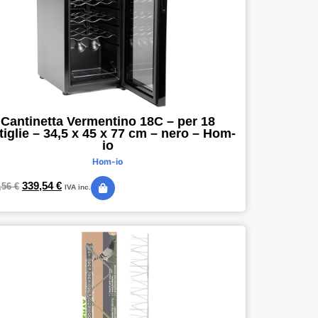
Cantinetta Vermentino 18C – per 18
tiglie – 34,5 x 45 x 77 cm – nero – Hom-
io
Hom-io
339,54
€
,56
€
IVA inc.