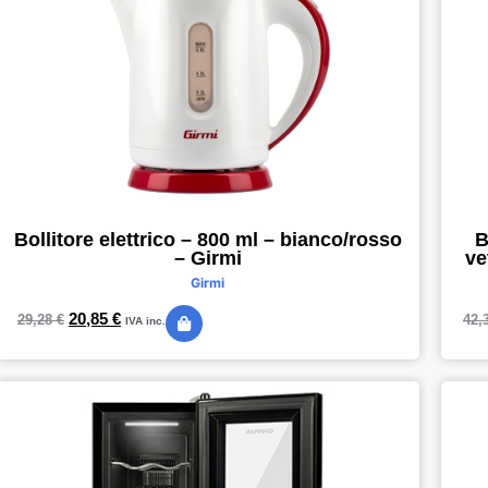
Bollitore elettrico – 800 ml – bianco/rosso
B
– Girmi
ve
Girmi
20,85
€
29,28
€
42,
IVA inc.