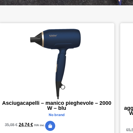
Asciugacapelli – manico pieghevole – 2000
agg
W – blu
W
No brand
24,74
€
35,08
€
IVA inc.
65,