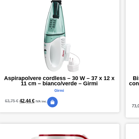
Aspirapolvere cordless – 30 W – 37 x 12 x
Bi
11 cm – bianco/verde – Girmi
con
Girmi
42,44
€
63,75
€
IVA inc.
73,