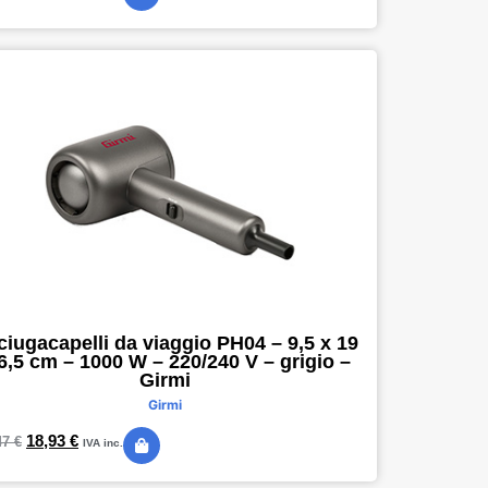
iugacapelli da viaggio PH04 – 9,5 x 19
6,5 cm – 1000 W – 220/240 V – grigio –
Girmi
Girmi
18,93
€
47
€
IVA inc.