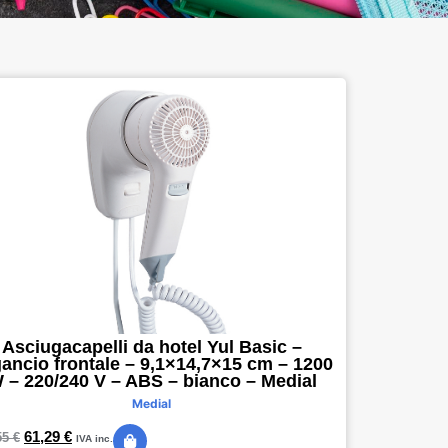
Asciugacapelli da hotel Yul Basic –
ancio frontale – 9,1×14,7×15 cm – 1200
 – 220/240 V – ABS – bianco – Medial
Medial
61,29
€
55
€
IVA inc.