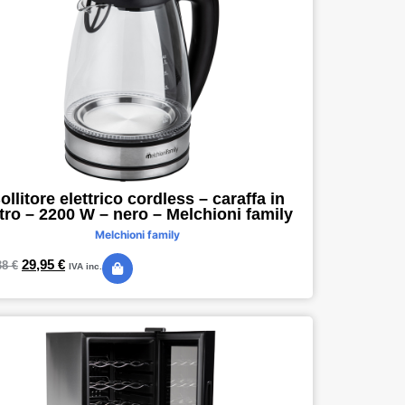
ollitore elettrico cordless – caraffa in
tro – 2200 W – nero – Melchioni family
Melchioni family
29,95
€
38
€
IVA inc.