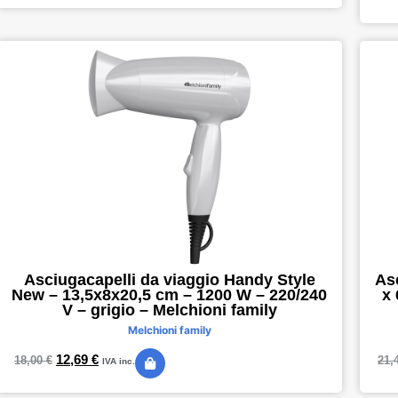
Asciugacapelli da viaggio Handy Style
Asc
New – 13,5x8x20,5 cm – 1200 W – 220/240
x 
V – grigio – Melchioni family
Melchioni family
12,69
€
18,00
€
21,
IVA inc.