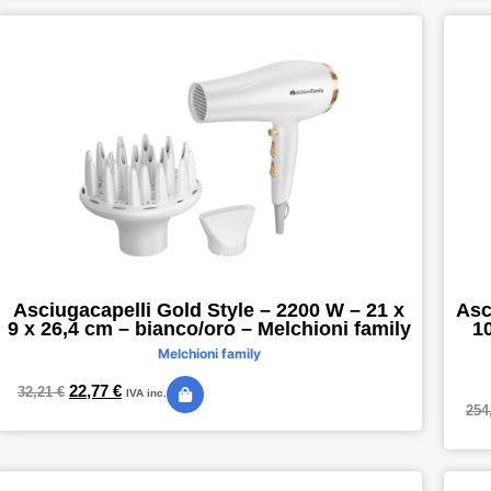
Asciugacapelli Gold Style – 2200 W – 21 x
Asc
9 x 26,4 cm – bianco/oro – Melchioni family
1
Melchioni family
22,77
€
32,21
€
IVA inc.
254