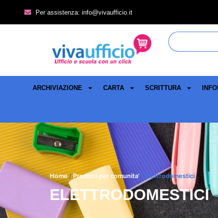
Per assistenza: info@vivaufficio.it
ARCHIVIAZIONE
CARTA
SCRITTURA
INFO
Home
/
Prodotti per comunita'
/ Elettrodomestici
ELETTRODOMESTICI