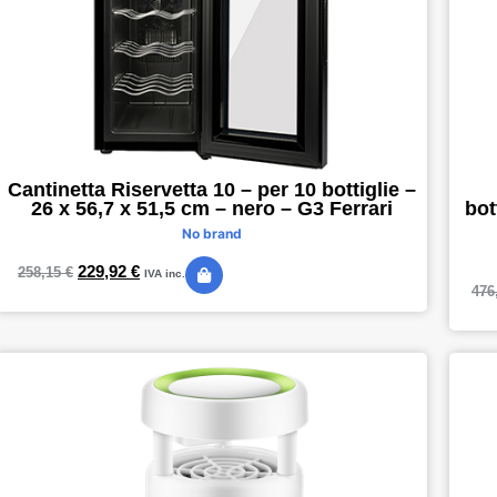
Cantinetta Riservetta 10 – per 10 bottiglie –
26 x 56,7 x 51,5 cm – nero – G3 Ferrari
bot
No brand
229,92
€
258,15
€
IVA inc.
476