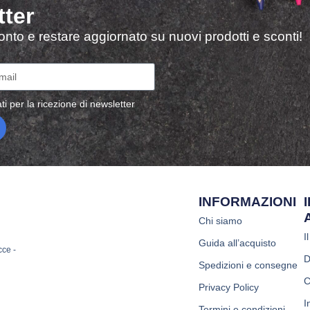
tter
sconto e restare aggiornato su nuovi prodotti e sconti!
ti per la ricezione di newsletter
INFORMAZIONI
Chi siamo
I
Guida all’acquisto
cce -
D
Spedizioni e consegne
C
Privacy Policy
I
Termini e condizioni