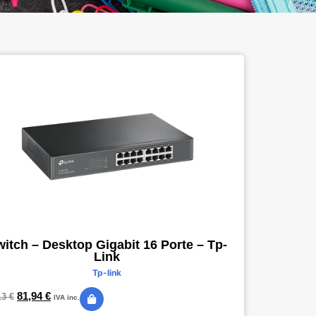
itch – Desktop Gigabit 16 Porte – Tp-
Link
Tp-link
81,94
€
13
€
IVA inc.