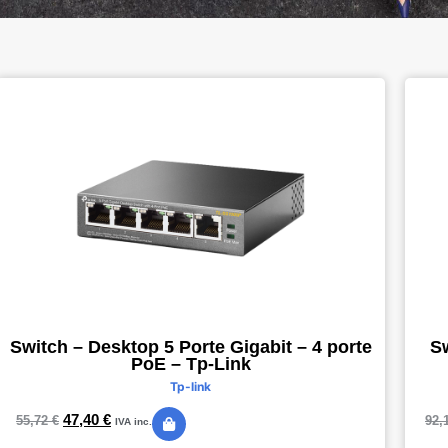
Switch – Desktop 5 Porte Gigabit – 4 porte
Sw
PoE – Tp-Link
Tp-link
47,40
€
55,72
€
92,
IVA inc.