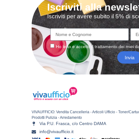
Iscriviti alla newsle
Iscriviti per avere subito il 5% di 
Ho letto e accetto il
trattamento
dei miei da
Invia
VIVAUFFICIO: Vendita Cancelleria - Articoli Ufficio - Toner/Cartu
Prodotti Pulizia - Arredamento
Via P.U. Frasca, c/o Centro DAMA
info@vivaufficio.it