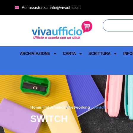
Per assistenza: info@vivaufficio.it
ARCHIVIAZIONE
CARTA
SCRITTURA
INFO
Home
/
Informatica
/
Networking
/ Switch
SWITCH