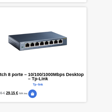
tch 8 porte – 10/100/1000Mbps Desktop
– Tp-Link
Tp-link
29,15
€
35
€
IVA inc.