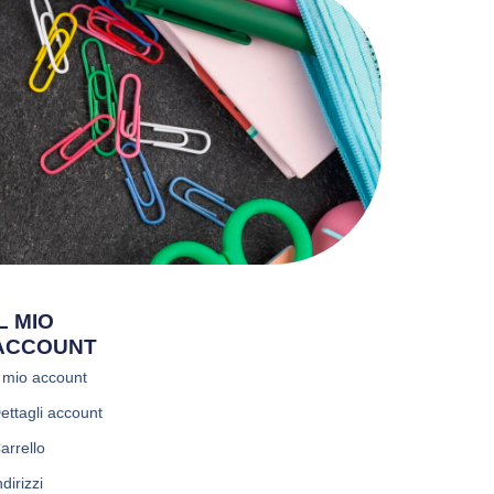
IL MIO
ACCOUNT
l mio account
ettagli account
arrello
ndirizzi