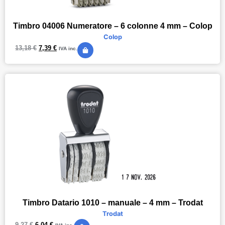
Timbro 04006 Numeratore – 6 colonne 4 mm – Colop
Colop
13,18
€
7,39
€
IVA inc.
Timbro Datario 1010 – manuale – 4 mm – Trodat
Trodat
9,27
€
6,04
€