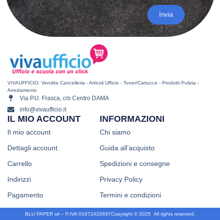
Invia
VIVAUFFICIO: Vendita Cancelleria - Articoli Ufficio - Toner/Cartucce - Prodotti Pulizia -
Arredamento
Via P.U. Frasca, c/o Centro DAMA
info@vivaufficio.it
IL MIO ACCOUNT
INFORMAZIONI
Il mio account
Chi siamo
Dettagli account
Guida all’acquisto
Carrello
Spedizioni e consegne
Indirizzi
Privacy Policy
Pagamento
Termini e condizioni
BLU PAPER srl – P.IVA 01972420697
Copyright © 2025
.
All rights reserved.