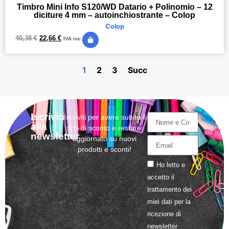
Timbro Mini Info S120/WD Datario + Polinomio – 12
diciture 4 mm – autoinchiostrante – Colop
Colop
40,38
€
22,66
€
IVA inc.
1
2
3
Succ
Iscriviti
Iscriviti per avere subito il
alla
5% di sconto e restare
newsletter
aggiornato su nuovi
prodotti e sconti!
Ho letto e
accetto il
trattamento
dei
miei dati per la
ricezione di
newsletter