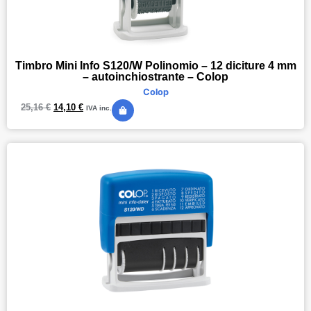
Timbro Mini Info S120/W Polinomio – 12 diciture 4 mm
– autoinchiostrante – Colop
Colop
25,16
€
14,10
€
IVA inc.