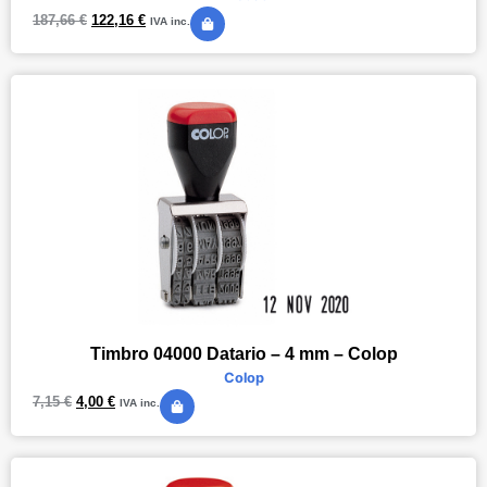
187,66
€
122,16
€
IVA inc.
Timbro 04000 Datario – 4 mm – Colop
Colop
7,15
€
4,00
€
IVA inc.