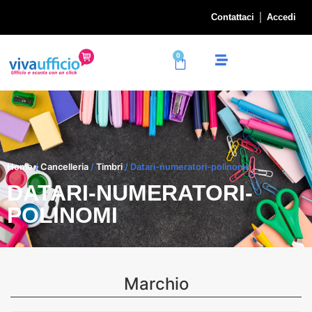
Contattaci
Accedi
0
Home
/
Cancelleria
/
Timbri
/ Datari-numeratori-polinomi
DATARI-NUMERATORI-
POLINOMI
Marchio