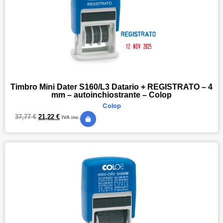
Timbro Mini Dater S160/L3 Datario + REGISTRATO – 4
mm – autoinchiostrante – Colop
Colop
37,77
€
21,22
€
IVA inc.