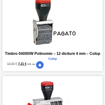
Timbro 04000/W Polinomio – 12 diciture 4 mm – Colop
Colop
12,83
€
7,21
€
IVA inc.