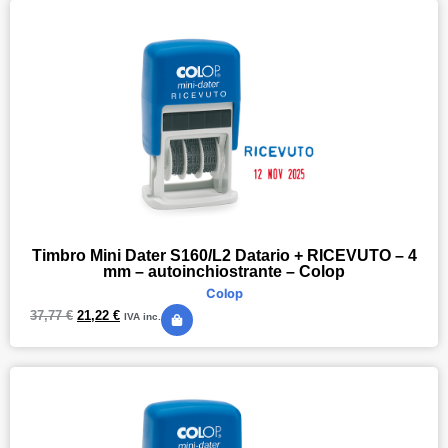
Timbro Mini Dater S160/L2 Datario + RICEVUTO – 4
mm – autoinchiostrante – Colop
Colop
37,77
€
21,22
€
IVA inc.