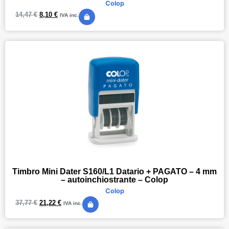
Colop
14,47
€
8,10
€
IVA inc.
Timbro Mini Dater S160/L1 Datario + PAGATO – 4 mm
– autoinchiostrante – Colop
Colop
37,77
€
21,22
€
IVA inc.