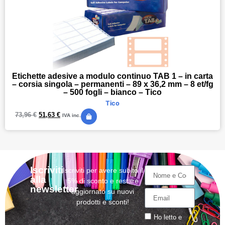
Etichette adesive a modulo continuo TAB 1 – in carta
– corsia singola – permanenti – 89 x 36,2 mm – 8 et/fg
– 500 fogli – bianco – Tico
Tico
73,96
€
51,63
€
IVA inc.
Iscriviti
Iscriviti per avere subito il
alla
5% di sconto e restare
newsletter
aggiornato su nuovi
prodotti e sconti!
Ho letto e