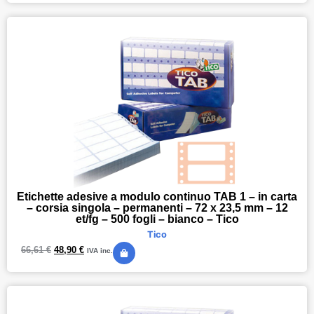
Etichette adesive a modulo continuo TAB 1 – in carta
– corsia singola – permanenti – 72 x 23,5 mm – 12
et/fg – 500 fogli – bianco – Tico
Tico
66,61
€
48,90
€
IVA inc.