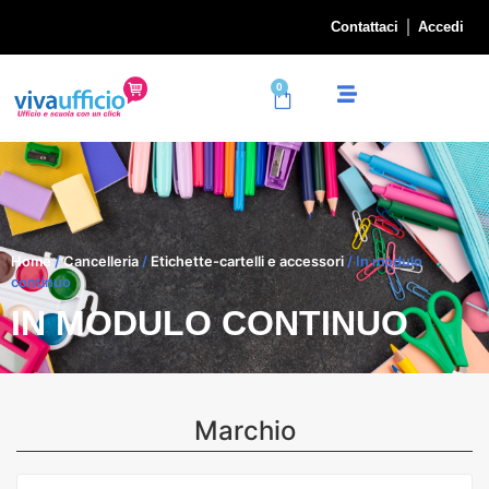
Contattaci
Accedi
0
Home
/
Cancelleria
/
Etichette-cartelli e accessori
/ In modulo
continuo
IN MODULO CONTINUO
Marchio