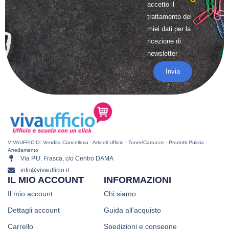
accetto il
trattamento
dei
miei dati per la
ricezione di
newsletter
Invia
VIVAUFFICIO: Vendita Cancelleria - Articoli Ufficio - Toner/Cartucce - Prodotti Pulizia -
Arredamento
Via P.U. Frasca, c/o Centro DAMA
info@vivaufficio.it
IL MIO ACCOUNT
INFORMAZIONI
Il mio account
Chi siamo
Dettagli account
Guida all’acquisto
Carrello
Spedizioni e consegne