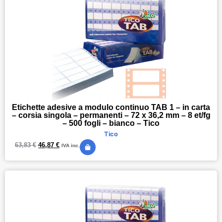
Etichette adesive a modulo continuo TAB 1 – in carta
– corsia singola – permanenti – 72 x 36,2 mm – 8 et/fg
– 500 fogli – bianco – Tico
Tico
63,83
€
46,87
€
IVA inc.