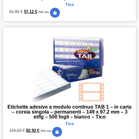
Tico
81,92
€
57,12
€
IVA inc.
Etichette adesive a modulo continuo TAB 1 – in carta
– corsia singola – permanenti – 149 x 97,2 mm – 3
et/fg – 500 fogli – bianco – Tico
Tico
120,02
€
82,92
€
IVA inc.