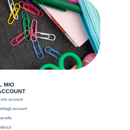
IL MIO
ACCOUNT
l mio account
ettagli account
arrello
ndirizzi