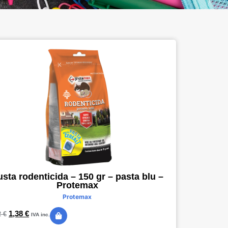
sta rodenticida – 150 gr – pasta blu –
Protemax
Protemax
1,38
€
2
€
IVA inc.