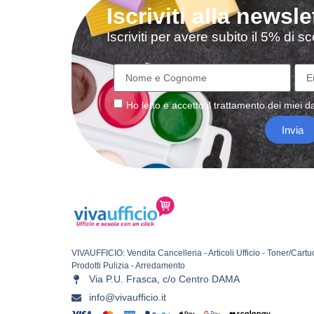
Iscriviti alla newsle
Iscriviti per avere subito il 5% di 
Ho letto e accetto il
trattamento
dei miei da
Invia
VIVAUFFICIO: Vendita Cancelleria - Articoli Ufficio - Toner/Cartu
Prodotti Pulizia - Arredamento
Via P.U. Frasca, c/o Centro DAMA
info@vivaufficio.it