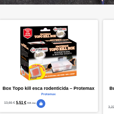
Box Topo kill esca rodenticida – Protemax
Bu
Protemax
5,51
€
13,66
€
IVA inc.
3,2