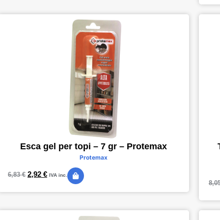
Esca gel per topi – 7 gr – Protemax
Protemax
2,92
€
6,83
€
IVA inc.
8,0