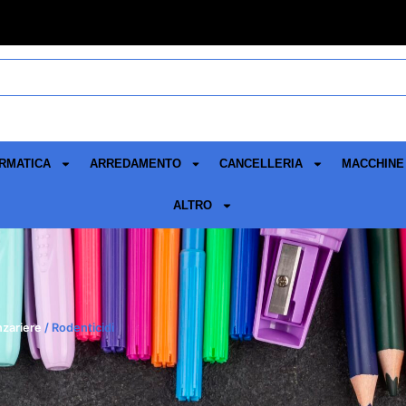
RMATICA
ARREDAMENTO
CANCELLERIA
MACCHINE 
ALTRO
nzariere
/ Rodenticidi