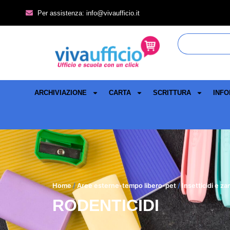
Per assistenza: info@vivaufficio.it
ARCHIVIAZIONE
CARTA
SCRITTURA
INFO
Home
/
Aree esterne-tempo libero-pet
/
Insetticidi e za
RODENTICIDI