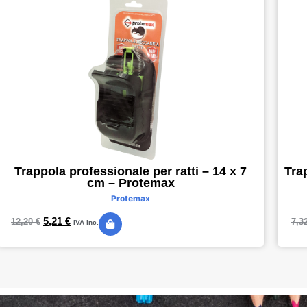
Trappola professionale per ratti – 14 x 7
Tra
cm – Protemax
Protemax
5,21
€
12,20
€
7,3
IVA inc.