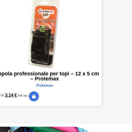
ppola professionale per topi – 12 x 5 cm
– Protemax
Protemax
3,14
€
2
€
IVA inc.