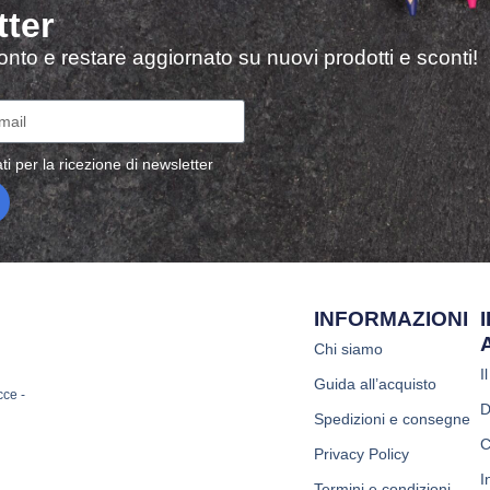
tter
sconto e restare aggiornato su nuovi prodotti e sconti!
ti per la ricezione di newsletter
INFORMAZIONI
Chi siamo
I
Guida all’acquisto
cce -
D
Spedizioni e consegne
C
Privacy Policy
I
Termini e condizioni