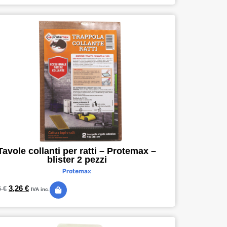
Tavole collanti per ratti – Protemax –
blister 2 pezzi
Protemax
3,26
€
5
€
IVA inc.